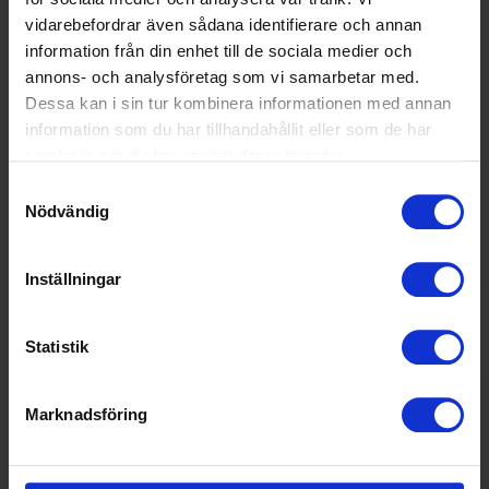
vidarebefordrar även sådana identifierare och annan
Hur kan organisationen
information från din enhet till de sociala medier och
skydda visselblåsare från
annons- och analysföretag som vi samarbetar med.
repressalier?
Dessa kan i sin tur kombinera informationen med annan
information som du har tillhandahållit eller som de har
Genom proaktiva åtgärder kan man lättare skydda
samlat in när du har använt deras tjänster.
visselblåsare mot repressalier.
Samtyckesval
Nödvändig
Läs mer
Inställningar
Statistik
Marknadsföring