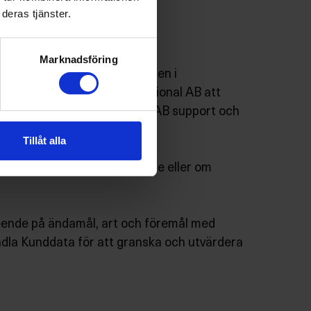
deras tjänster.
gartjänster.
Marknadsföring
ing och utvärdering av ärenden i
teractive Security International AB att
active Security International AB support och
Tillåt alla
ng skickas till visselblåsare eller om
vseende på ändamål, art och föremål med
ndla Kunddata för att granska och utvärdera