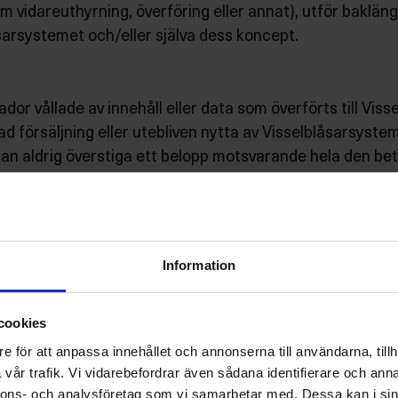
om vidareuthyrning, överföring eller annat), utför baklä
låsarsystemet och/eller själva dess koncept.
dor vållade av innehåll eller data som överförts till Visse
d försäljning eller utebliven nytta av Visselblåsarsystem
 kan aldrig överstiga ett belopp motsvarande hela den be
ll inträffad skada.
mål att efter bästa förmåga skydda de personuppgifter vi
Information
handlingsavtal som återfinns i bilaga 1 till dessa regler 
cookies
 av Visselblåsarsystemet lämnar (oavsett om användaren 
etrakta som ”kunddata”. Vi gör inte anspråk på några ku
e för att anpassa innehållet och annonserna till användarna, tillh
vår trafik. Vi vidarebefordrar även sådana identifierare och anna
nnons- och analysföretag som vi samarbetar med. Dessa kan i sin