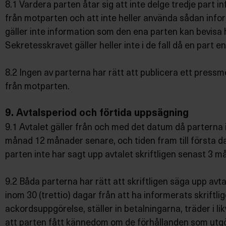
8.1 Vardera parten åtar sig att inte delge tredje par
från motparten och att inte heller använda sådan infor
gäller inte information som den ena parten kan bevisa 
Sekretesskravet gäller heller inte i de fall då en part e
8.2 Ingen av parterna har rätt att publicera ett pressm
från motparten.
9. Avtalsperiod och förtida uppsägning
9.1 Avtalet gäller från och med det datum då parterna in
månad 12 månader senare, och tiden fram till första da
parten inte har sagt upp avtalet skriftligen senast 3 m
9.2 Båda parterna har rätt att skriftligen säga upp avtal
inom 30 (trettio) dagar från att ha informerats skriftli
ackordsuppgörelse, ställer in betalningarna, träder i l
att parten fått kännedom om de förhållanden som utgör