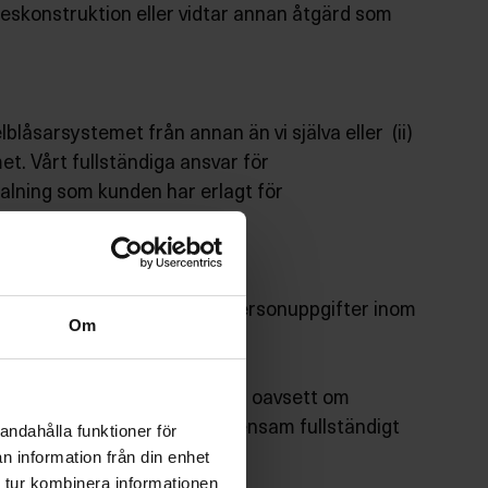
ngeskonstruktion eller vidtar annan åtgärd som
lblåsarsystemet från annan än vi själva eller (ii)
et. Vårt fullständiga ansvar för
talning som kunden har erlagt för
 bearbetar. Hanteringen av personuppgifter inom
Om
och villkor.
är visselblåsare eller ej och oavsett om
nddata och kunden är därför ensam fullständigt
andahålla funktioner för
n information från din enhet
 tur kombinera informationen