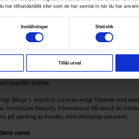
har tillhandahållit eller som de har samlat in när du har använt 
tagartjänster
som har köpt Interactive Security International AB:s motta
Inställningar
Statistik
B´s mottagartjänster tillhandahållas förstahandsgranskn
unden, med tillämpliga personer. Exempelvis åtar sig In
 anses vara relevant. I dessa situationer erbjuder Inter
Tillåt urval
are att kommunicera med Kunden innan någon sammanfattni
ett specifikt ärende.
ligt Bilaga 1, avsnitt 5, justeras enligt följande med a
er Interactive Security International AB också att beha
a, på uppdrag av Kunden, med tillämpliga personer.
undens namn