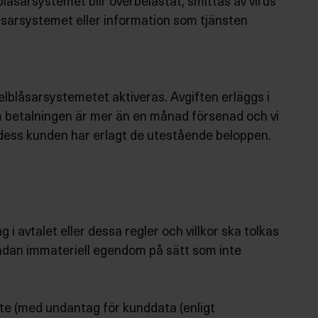
låsarsystemet blir överbelastat, smittas av virus
låsarsystemet eller information som tjänsten
elblåsarsystemetet aktiveras. Avgiften erläggs i
m betalningen är mer än en månad försenad och vi
ll dess kunden har erlagt de utestående beloppen.
i avtalet eller dessa regler och villkor ska tolkas
sådan immateriell egendom på sätt som inte
nte (med undantag för kunddata (enligt