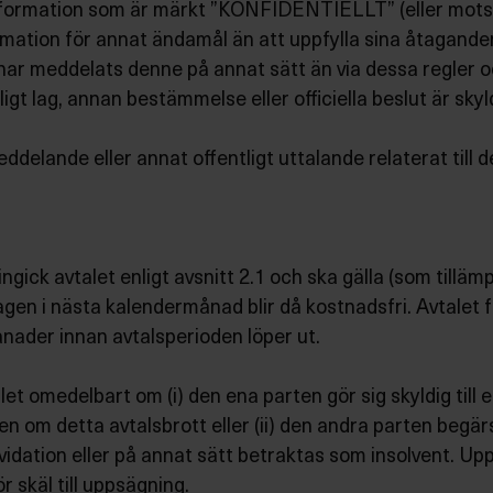
t information som är märkt ”KONFIDENTIELLT” (eller mot
mation för annat ändamål än att uppfylla sina åtaganden 
har meddelats denne på annat sätt än via dessa regler och
nligt lag, annan bestämmelse eller officiella beslut är skyl
eddelande eller annat offentligt uttalande relaterat till
gick avtalet enligt avsnitt 2.1 och ska gälla (som tillämp
gen i nästa kalendermånad blir då kostnadsfri. Avtalet 
ånader innan avtalsperioden löper ut.
et omedelbart om (i) den ena parten gör sig skyldig till e
gen om detta avtalsbrott eller (ii) den andra parten begär
ikvidation eller på annat sätt betraktas som insolvent. U
 skäl till uppsägning.