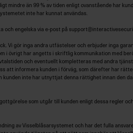
ligt mindre än 99 % av tiden enligt ovanstående har kunde
systemetet inte har kunnat användas.
ka och engelska via e-post på
support@interactivesecur
skick. Vi gör inga andra utfästelser och erbjuder inga ga
 som i övrigt har angetts i skriftlig kommunikation med 
talstiden och eventuellt kompletteras med andra tjäns
oss att informera kunden i förväg, som därefter har rätte
 kunden inte har utnyttjat denna rättighet innan den da
gottgörelse som utgår till kunden enligt dessa regler och
nvändning av Visselblåsarsystemet och har det fulla ansvar