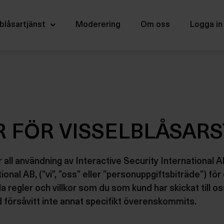
 villkor
blåsartjänst
Moderering
Om oss
Logga in
R FÖR VISSELBLÅSA
 för all användning av Interactive Security Internation
onal AB, (”vi”, ”oss” eller ”personuppgiftsbiträde”) för 
 regler och villkor som du som kund har skickat till oss
 försåvitt inte annat specifikt överenskommits.