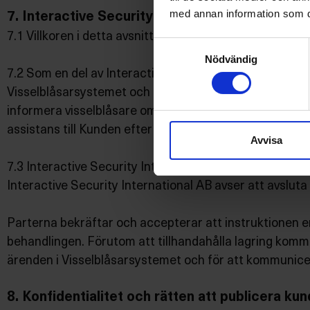
med annan information som du 
7. Interactive Security International AB:s mot
7.1 Villkoren i detta avsnitt gäller endast för Kunder 
Samtyckesval
Nödvändig
7.2 Som en del av Interactive Security International A
Visselblåsarsystemet och kommunicera, på uppdrag av K
informera visselblåsare om ett rapporterat ärende inte
assistans till Kunden efter vad som är lämpligt.
Avvisa
7.3 Interactive Security International AB åtar sig vid
Interactive Security International AB avser att avsluta 
Parterna bekräftar och accepterar att instruktionen en
behandlingen. Förutom att tillhandahålla lagring komm
ärenden i Visselblåsarsystemet och för att kommunicer
8. Konfidentialitet och rätten att publicera k