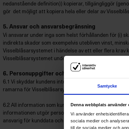
nedanstående definition)) kopierar, tillgängliggör (gen
gör det möjligt att kopiera hela eller delar av Visselb
5. Ansvar och ansvarsbegränsning
Vi ansvarar under inga som helst förhållanden för (i) ska
indirekta skador som exempelvis utebliven vinst, minska
Visselblåsarsystemet i händelse av ett eller flera krav
Visselblåsarsystemet under kalenderåret innan eventue
6. Personuppgifter och kunddata
6.1 Vi skyddar kundens integritet och har alltid som 
Samtycke
ramarna för Visselblåsarsystemet regleras av det databe
Denna webbplats använder 
6.2 All information som kunden och/eller en användare
informationen utgör personuppgifter eller ej) är att b
Vi använder enhetsidentifierar
ansvarig för kunddata och användningen därav.
sociala medier och analysera 
till de sociala medier och a