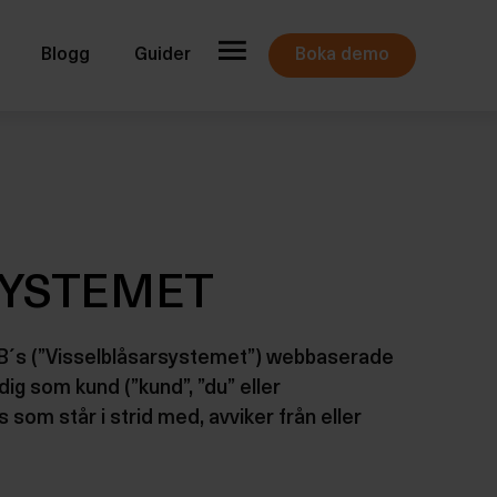
Blogg
Guider
Boka demo
RSYSTEMET
al AB´s (”Visselblåsarsystemet”) webbaserade
dig som kund (”kund”, ”du” eller
 som står i strid med, avviker från eller