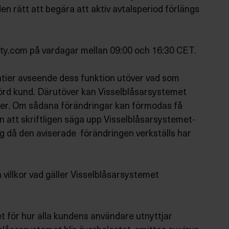
n rätt att begära att aktiv avtalsperiod förlängs
ity.com
på vardagar mellan 09:00 och 16:30 CET.
rantier avseende dess funktion utöver vad som
berörd kund. Därutöver kan Visselblåsarsystemet
ter. Om sådana förändringar kan förmodas få
n att skriftligen säga upp Visselblåsarsystemet-
g då den aviserade förändringen verkställs har
 villkor vad gäller Visselblåsarsystemet
et för hur alla kundens användare utnyttjar