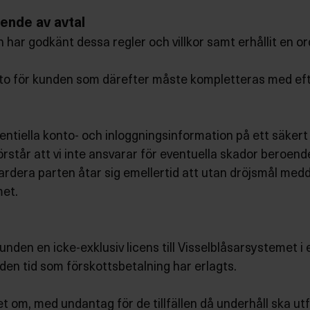
ende av avtal
 har godkänt dessa regler och villkor samt erhållit en o
to för kunden som därefter måste kompletteras med efte
entiella konto- och inloggningsinformation på ett säkert
står att vi inte ansvarar för eventuella skador beroende
Vardera parten åtar sig emellertid att utan dröjsmål me
met.
nden en icke-exklusiv licens till Visselblåsarsystemet i 
den tid som förskottsbetalning har erlagts.
ret om, med undantag för de tillfällen då underhåll ska u