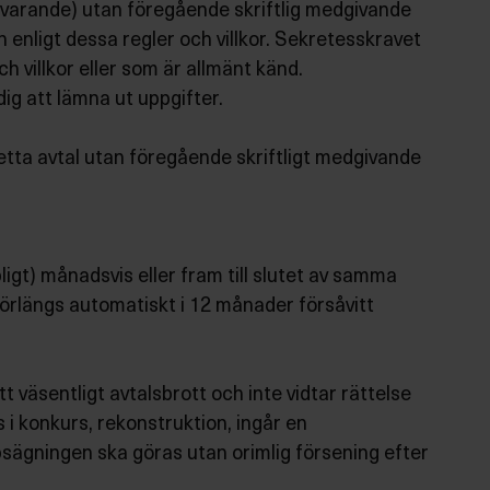
svarande) utan föregående skriftlig medgivande
enligt dessa regler och villkor. Sekretesskravet
 villkor eller som är allmänt känd.
dig att lämna ut uppgifter.
 detta avtal utan föregående skriftligt medgivande
ligt) månadsvis eller fram till slutet av samma
förlängs automatiskt i 12 månader försåvitt
tt väsentligt avtalsbrott och inte vidtar rättelse
s i konkurs, rekonstruktion, ingår en
ppsägningen ska göras utan orimlig försening efter