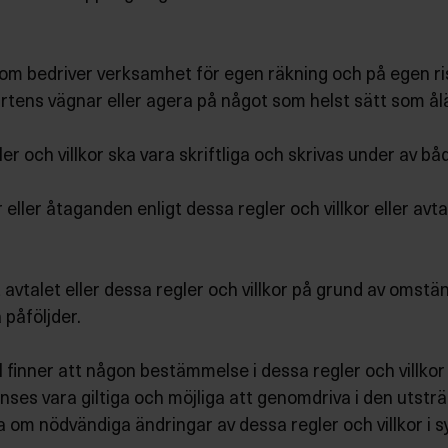
som bedriver verksamhet för egen räkning och på egen ri
partens vägnar eller agera på något som helst sätt som å
gler och villkor ska vara skriftliga och skrivas under av b
 eller åtaganden enligt dessa regler och villkor eller av
 avtalet eller dessa regler och villkor på grund av omst
påföljder.
finner att någon bestämmelse i dessa regler och villkor ä
s vara giltiga och möjliga att genomdriva i den utsträc
 om nödvändiga ändringar av dessa regler och villkor i s