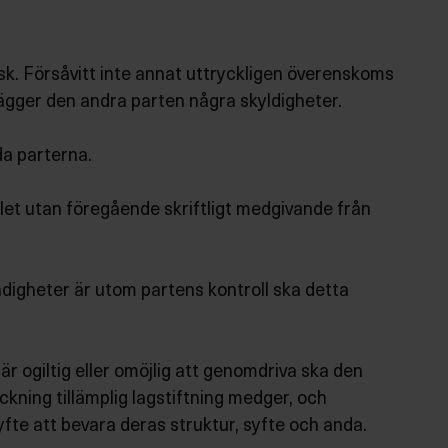
sk. Försåvitt inte annat uttryckligen överenskoms
lägger den andra parten några skyldigheter.
åda parterna.
talet utan föregående skriftligt medgivande från
ändigheter är utom partens kontroll ska detta
r ogiltig eller omöjlig att genomdriva ska den
kning tillämplig lagstiftning medger, och
yfte att bevara deras struktur, syfte och anda.