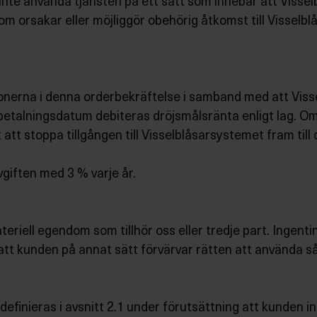
nte använda tjänsten på ett sätt som innebär att Visselb
som orsakar eller möjliggör obehörig åtkomst till Visselb
ionerna i denna orderbekräftelse i samband med att Viss
 betalningsdatum debiteras dröjsmålsränta enligt lag. O
tt att stoppa tillgången till Visselblåsarsystemet fram ti
vgiften med 3 % varje år.
iell egendom som tillhör oss eller tredje part. Ingenting 
 att kunden på annat sätt förvärvar rätten att använda 
finieras i avsnitt 2.1 under förutsättning att kunden i