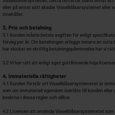
Visselblåsarsystemet. Detta omfattar bland annat att i
eller på annat sätt skadar Visselblåsarsystemet eller 
innehåller.
3. Pris och betalning
3.1 Kunden måste betala avgiften för enligt specifikat
förväg per år. Om betalningen erläggs senare än sista
har skickat en skriftlig betalningspåminnelse har vi rä
3.2 Vi har rätt att enligt eget gottfinnande höja licensa
4. Immateriella rättigheter
4.1 Kunden förstår att Visselblåsarsystemetet är immater
som om immateriell egendom överlåts till kunden eller
beskrivs i dessa regler och villkor.
4.2 Licensen att använda Visselblåsarsystemetet som de