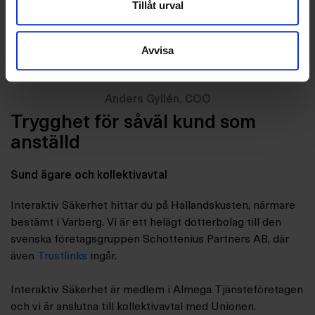
Tillåt urval
Avvisa
Anders Gyllén, COO
Trygghet för såväl kund som
anställd
Sund ägare och kollektivavtal
Interaktiv Säkerhet hittar du på Hallandskusten, närmare
bestämt i Varberg. Vi är ett helägt dotterbolag till den
svenska företagsgruppen Schottenius Partners AB, där
även
Trustlinks
ingår.
Interaktiv Säkerhet är medlem i Almega Tjänsteföretagen
och vi är anslutna till kollektivavtal med Unionen.