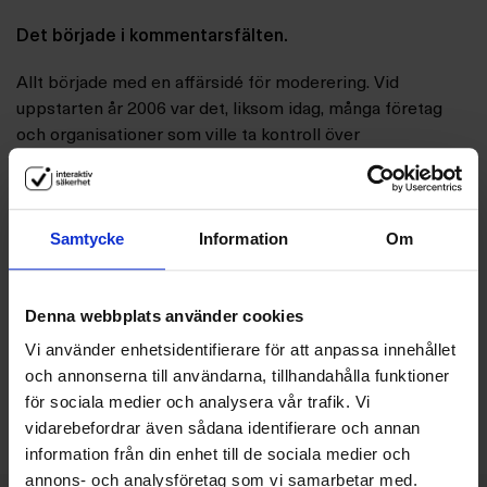
Det började i kommentarsfälten.
Allt började med en affärsidé för moderering. Vid
uppstarten år 2006 var det, liksom idag, många företag
och organisationer som ville ta kontroll över
kommentarsfälten i sina sociala flöden. Vi erbjöd då en
tjänst som hanterade just detta. Vi insåg också tidigt att
företag hade avsevärt olika behov och anpassade våra
Samtycke
Information
Om
tjänster utefter det.
Vår första kund var TV4 och idag har vi många av våra
Denna webbplats använder cookies
mest kända kvälls- och morgontidningar som kunder –
både i Norge och Sverige. Som enda aktör i Norden
Vi använder enhetsidentifierare för att anpassa innehållet
erbjuder vi dessutom bemanning 24/7. Läs mer om våra
och annonserna till användarna, tillhandahålla funktioner
modereringstjänster här.
för sociala medier och analysera vår trafik. Vi
vidarebefordrar även sådana identifierare och annan
information från din enhet till de sociala medier och
annons- och analysföretag som vi samarbetar med.