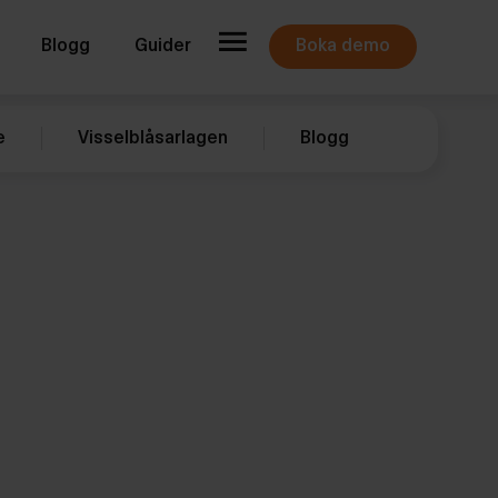
Blogg
Guider
Boka demo
e
Visselblåsarlagen
Blogg