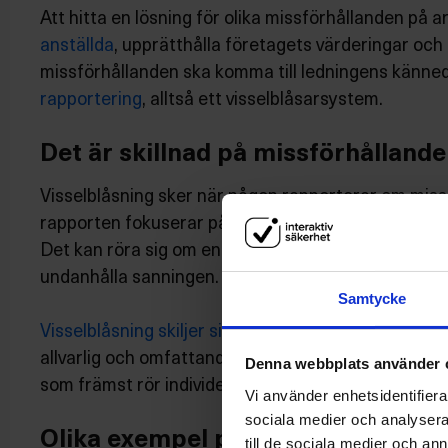
Att hitta en lösning för olika missförhållanden på 
anställda
, upprätthålla företagets värderingar och 
missförhållanden ska komma till ledningens känn
rapportering
, alltså ett visselblåsarsystem.
Det är skillnad på missförhållande
Visselblåsning sker när någon rapporterar om miss
rapporten fokuserar på oegentligheter som bryter m
Det kan röra sig om en straffbar handling, diskrimin
undanhålla sanningen.
Samtycke
Visselblåsning skiljer sig från ett personligt klagom
allvarlig och omfattande händelse som är av allmänt 
Denna webbplats använder 
som främst rör individen själv.
Vi använder enhetsidentifierar
sociala medier och analysera 
Olika exempel på missförhållande
till de sociala medier och a