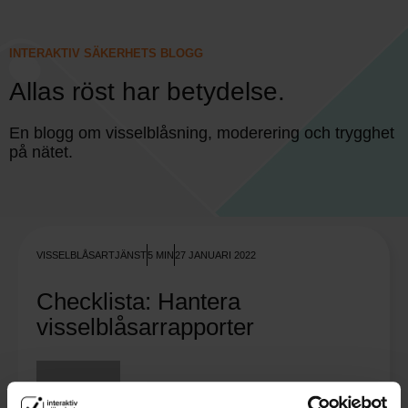
INTERAKTIV SÄKERHETS BLOGG
Allas röst har betydelse.
En blogg om visselblåsning, moderering och trygghet
på nätet.
VISSELBLÅSARTJÄNST
5 MIN
27 JANUARI 2022
Checklista: Hantera
visselblåsarrapporter