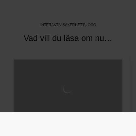
INTERAKTIV SÄKERHET BLOGG
Vad vill du läsa om nu…
VISSELBLÅSARTJÄNST
3 MIN
11 JUNI 2024