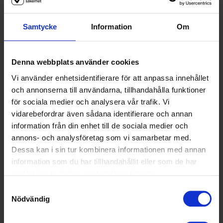
Samtycke
Information
Om
Att hantera inkomna visselblåsarrapporter är en känslig
och viktig fråga och det är lätt att råka begå misstag. Här
Denna webbplats använder cookies
följer en lista med saker som du kan tänka på eller
Vi använder enhetsidentifierare för att anpassa innehållet
försöka undvika när du tar emot visselblåsarrapporter.
och annonserna till användarna, tillhandahålla funktioner
Se till att:
för sociala medier och analysera vår trafik. Vi
vidarebefordrar även sådana identifierare och annan
Företaget eller organisationen har officiella
information från din enhet till de sociala medier och
rapportkanaler (muntliga och skriftliga) som alla
annons- och analysföretag som vi samarbetar med.
medarbetare känner till och vet hur man använder.
Dessa kan i sin tur kombinera informationen med annan
information som du har tillhandahållit eller som de har
Lösningarna måste vara säkra, anonyma och
samlat in när du har använt deras tjänster.
lättillgängliga!
Samtyckesval
Nödvändig
Organisationens visselblåsarpolicy är lätt att hitta
.
Säkerställ också att alla medarbetare är bekanta