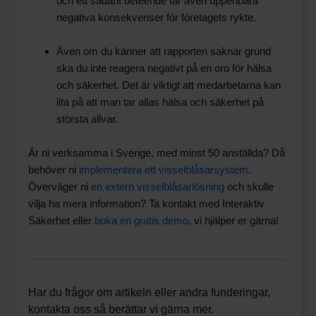
och ett sådant beteende får även uppenbara
negativa konsekvenser för företagets rykte.
Även om du känner att rapporten saknar grund
ska du inte reagera negativt på en oro för hälsa
och säkerhet. Det är viktigt att medarbetarna kan
lita på att man tar allas hälsa och säkerhet på
största allvar.
Är ni verksamma i Sverige, med minst 50 anställda? Då
behöver ni
implementera ett visselblåsarsystem
.
Överväger ni
en extern visselblåsarlösning
och skulle
vilja ha mera information? Ta kontakt med Interaktiv
Säkerhet eller
boka en gratis demo
, vi hjälper er gärna!
Har du frågor om artikeln eller andra funderingar,
kontakta oss så berättar vi gärna mer.