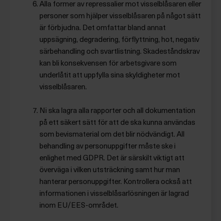
Alla former av repressalier mot visselblåsaren eller
personer som hjälper visselblåsaren på något sätt
är förbjudna. Det omfattar bland annat
uppsägning, degradering, förflyttning, hot, negativ
särbehandling och svartlistning. Skadeståndskrav
kan bli konsekvensen för arbetsgivare som
underlåtit att uppfylla sina skyldigheter mot
visselblåsaren.
Ni ska lagra alla rapporter och all dokumentation
på ett säkert sätt för att de ska kunna användas
som bevismaterial om det blir nödvändigt. All
behandling av personuppgifter måste ske i
enlighet med GDPR. Det är särskilt viktigt att
överväga i vilken utsträckning samt hur man
hanterar personuppgifter. Kontrollera också att
informationen i visselblåsarlösningen är lagrad
inom EU/EES-området.