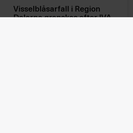
Visselblåsarfall i Region
Dalarna granskas efter IVA-
chefens avsked
Ett visselblåsarfall i Region Dalarna föranleder
extern utredning om hantering av
visselblåsarärenden.
Läs mer