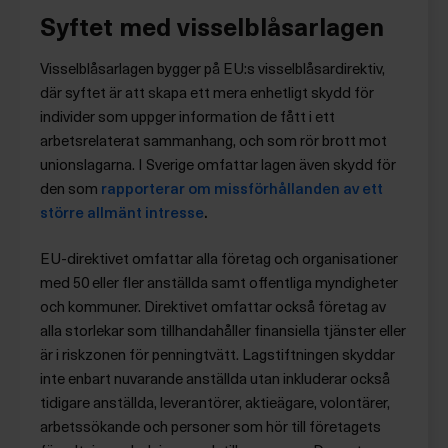
Syftet med visselblåsarlagen
Visselblåsarlagen bygger på EU:s visselblåsardirektiv,
där syftet är att skapa ett mera enhetligt skydd för
individer som uppger information de fått i ett
arbetsrelaterat sammanhang, och som rör brott mot
unionslagarna. I Sverige omfattar lagen även skydd för
den som
rapporterar om missförhållanden av ett
större allmänt intresse
.
EU-direktivet omfattar alla företag och organisationer
med 50 eller fler anställda samt offentliga myndigheter
och kommuner. Direktivet omfattar också företag av
alla storlekar som tillhandahåller finansiella tjänster eller
är i riskzonen för penningtvätt. Lagstiftningen skyddar
inte enbart nuvarande anställda utan inkluderar också
tidigare anställda, leverantörer, aktieägare, volontärer,
arbetssökande och personer som hör till företagets