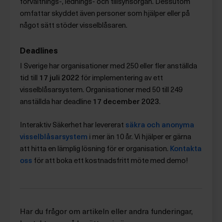
förvaltnings-, lednings- och tillsynsorgan. Dessutom
omfattar skyddet även personer som hjälper eller på
något sätt stöder visselblåsaren.
Deadlines
I Sverige har organisationer med 250 eller fler anställda
tid till
17 juli 2022
för implementering av ett
visselblåsarsystem. Organisationer med 50 till 249
anställda har deadline
17 december 2023
.
Interaktiv Säkerhet har levererat
säkra och anonyma
visselblåsarsystem
i mer än 10 år. Vi hjälper er gärna
att hitta en lämplig lösning för er organisation.
Kontakta
oss
för att boka ett kostnadsfritt möte med demo!
Har du frågor om artikeln eller andra funderingar,