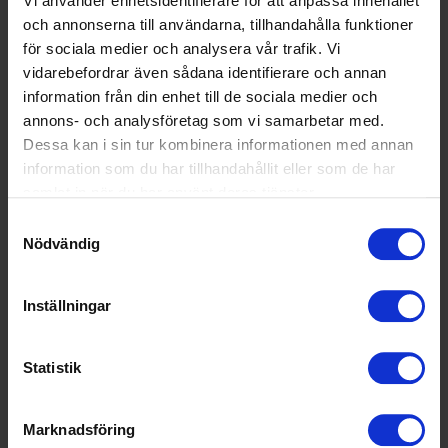
Vi använder enhetsidentifierare för att anpassa innehållet
visselblåsardirektiv, och gäller alla offentliga och privata
och annonserna till användarna, tillhandahålla funktioner
organisationer och företag med minst 50 anställda.
för sociala medier och analysera vår trafik. Vi
Känns det fortfarande oklart vad lagen förutsätter av
vidarebefordrar även sådana identifierare och annan
dig som arbetsgivare? Här får du en kort
information från din enhet till de sociala medier och
sammanfattning av visselblåsarlagens minimikrav.
annons- och analysföretag som vi samarbetar med.
Dessa kan i sin tur kombinera informationen med annan
Visselblåsarlagens sju
information som du har tillhandahållit eller som de har
minimikrav
samlat in när du har använt deras tjänster.
Samtyckesval
Om ni är en organisation med 50 eller fler
Nödvändig
anställda behöver ni inrätta en säker
visselblåsarkanal för att ta emot rapporter. Det
gäller även enskilda bolag som tillhör en
Inställningar
företagskoncern. Visselblåsarlösningen måste
garantera sekretess både vad gäller
Statistik
visselblåsaren och eventuella andra personer som
nämns i rapporten. Ingen obehörig får ha åtkomst
till rapporterna eller informationen.
Marknadsföring