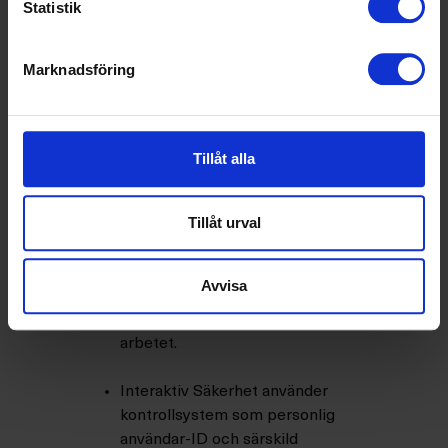
Statistik
Information om tekniska
säkerhetsåtgärder
Marknadsföring
All data är skyddad från otillåten
användning, distribuering och
radering. Graden av
konfidentialitet avgör vilka
Tillåt alla
säkerhetskontroller som krävs.
Tillgång till konfidentiella eller
Tillåt urval
känsliga data är begränsad till
personer som arbetar vid
Interaktiv Säkerhet. Anställda har
Avvisa
endast tillgång till den information
som behövs för att kunna utföra
arbetet.
Interaktiv Säkerhet använder
kontrollsystem som personlig
användar-ID och särskild