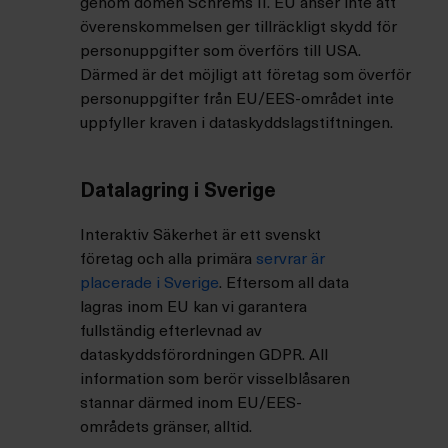
genom domen Schrems II. EU anser inte att
överenskommelsen ger tillräckligt skydd för
personuppgifter som överförs till USA.
Därmed är det möjligt att företag som överför
personuppgifter från EU/EES-området inte
uppfyller kraven i dataskyddslagstiftningen.
Datalagring i Sverige
Interaktiv Säkerhet är ett svenskt
företag och alla primära
servrar är
placerade i Sverige
. Eftersom all data
lagras inom EU kan vi garantera
fullständig efterlevnad av
dataskyddsförordningen GDPR. All
information som berör visselblåsaren
stannar därmed inom EU/EES-
områdets gränser, alltid.