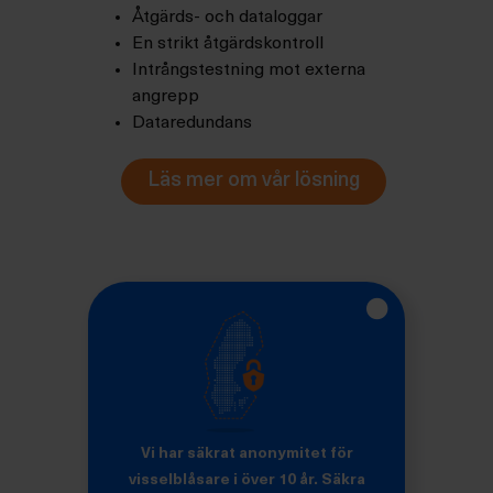
Åtgärds- och dataloggar
En strikt åtgärdskontroll
Intrångstestning mot externa
angrepp
Dataredundans
Läs mer om vår lösning
Vi har säkrat anonymitet för
visselblåsare i över 10 år. Säkra