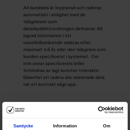
All kunddata är krypterad och raderas
automatiskt i enlighet med de
tidsgränser som
dataskyddsförordningen definierar. All
lagrad information i ett
visselblåsarärende raderas efter
maximalt två år, eller den tidsgräns som
kunden specificerat i systemet. Om
inte annat specificerats (eller
förhindras av lag) kommer Interaktiv
Säkerhet att radera alla relaterade data
när ett kontrakt sägs upp.
Samtycke
Information
Om