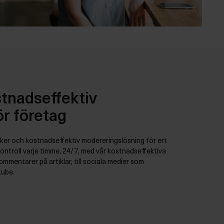
tnadseffektiv
r företag
äker och kostnadseffektiv modereringslösning för ert
a kontroll varje timme, 24/7, med vår kostnadseffektiva
kommentarer på artiklar, till sociala medier som
tube.