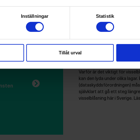
Inställningar
Statistik
VISSELBLÅSARSYSTEM
Vad säger GD
 i
från visselblå
Tillåt urval
e
Hosting betyder helt enkelt va
Varför är det viktigt för visse
kan den lyda under olika lagar
(dataskyddsförordningen) måst
änsten
självklart att gå ett steg läng
visselblåsning här i Sverige. L