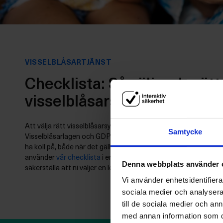
VISSELBLÅSARTJÄNST
Checklista: Så väljer du rätt
visselblåsarsystem
Att välja rätt visselblåsarsystem innebär att du måste förstå de
Samtycke
Visselblåsarlagen och GDPR. Vi har sammanställt den funktion
ha koll på, både när det gäller Visselblåsarlagen och GDPR. V
använder
vår checklista
i er upphandling av visselblåsarsystem,
Denna webbplats använder 
säkerställa att ni väljer en leverantör som uppfyller kraven.
Vi använder enhetsidentifierar
sociala medier och analysera 
till de sociala medier och a
med annan information som du 