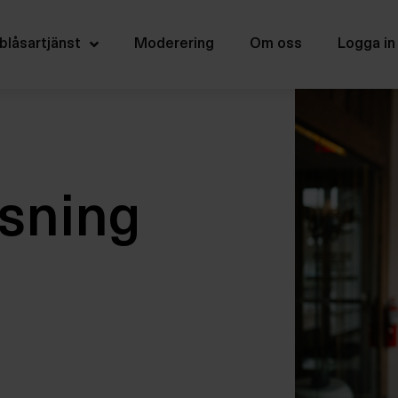
blåsartjänst
Moderering
Om oss
Logga in
ösning